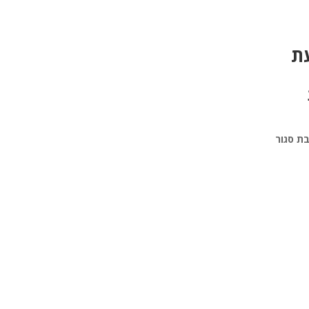
עת
ת
סגור