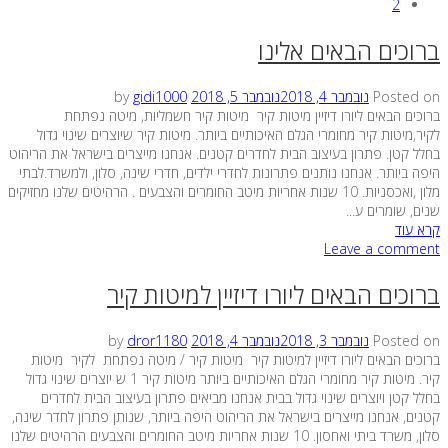
2
ברוכים הבאים אלינו
Posted on
נובמבר 4, 2018
נובמבר 5, 2018
by
gidi1000
ברוכים הבאים ליורו דיזיין מיטות קיר מיטות קיר חשמליות, מיטה נפתחת
לקיר,מיטות קיר מחומרי הגלם האיכותיים ביותר. מיטות קיר שיוצרים שינוי גדול
בחלל קטן. פתרון בעיצוב הבית לחדרים קטנים. אנחנו מייצרים בישראל את הריהוט
היפה ביותר. אנחנו נותנים פתרונות לחדרי ילדים, חדרי שינה, סלון, ולמשרד.לבתי
מלון ,ואכסניות. 10 שנות אחריות מיטב החומרים והצבעים . הרהיטים שלנו מחזיקים
שנים, שומרים ע...
קרא עוד
Leave a comment
ברוכים הבאים ליורו דיזיין למיטות קיר
Posted on
נובמבר 3, 2018
נובמבר 4, 2018
by
dror1180
ברוכים הבאים ליורו דיזיין למיטות קיר מיטות קיר / מיטה נפתחת לקיר מיטות
קיר. מיטות קיר מחומרי הגלם האיכותיים ביותר מיטות קיר 1 ש יוצרים שינוי גדול
בחלל קטן ויוצרים שינוי גדול בבית אנחנו מביאים פתרון בעיצוב הבית לחדרים
קטנים, אנחנו מייצרים בישראל את הריהוט היפה ביותר, שנותן פתרון לחדר שינה,
סלון, משרד ביתי ואחסון. 10 שנות אחריות מיטב החומרים והצבעים הרהיטים שלנו