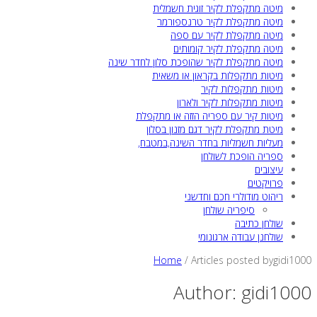
מיטה מתקפלת לקיר זוגית חשמלית
מיטה מתקפלת לקיר טרנספורמר
מיטה מתקפלת לקיר עם ספה
מיטה מתקפלת לקיר קומותים
מיטה מתקפלת לקיר שהופכת סלון לחדר שינה
מיטות מתקפלות בקראון או משאית
מיטות מתקפלות לקיר
מיטות מתקפלות לקיר ולארון
מיטות קיר עם ספריה הזזה או מתקפלת
מיטת מתקפלת לקיר דגם מזנון בסלון
מעליות חשמליות בחדר השינה,במטבח,
ספריה הופכת לשולחן
עיצובים
פרויקטים
ריהוט מודולרי חכם וחדשני
סיפריה שולחן
שולחן כתיבה
שולחנן עבודה ארגונומי
Home
/
Articles posted bygidi1000
Author:
gidi1000